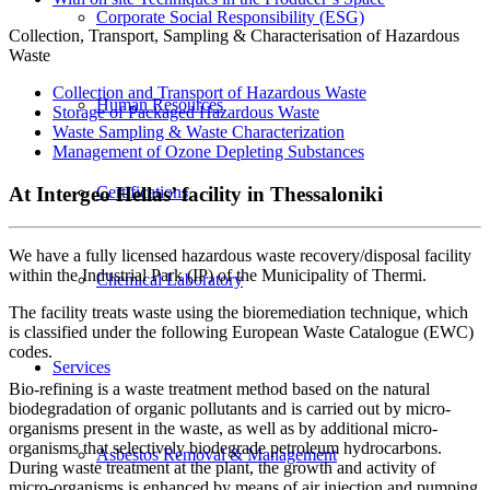
Corporate Social Responsibility (ESG)
Collection, Transport, Sampling & Characterisation of Hazardous
Waste
Collection and Transport of Hazardous Waste
Human Resources
Storage of Packaged Hazardous Waste
Waste Sampling & Waste Characterization
Management of Ozone Depleting Substances
At Intergeo Hellas’ facility in Thessaloniki
Certifications
We have a fully licensed hazardous waste recovery/disposal facility
within the Industrial Park (IP) of the Municipality of Thermi.
Chemical Laboratory
The facility treats waste using the bioremediation technique, which
is classified under the following European Waste Catalogue (EWC)
codes.
Services
Bio-refining is a waste treatment method based on the natural
biodegradation of organic pollutants and is carried out by micro-
organisms present in the waste, as well as by additional micro-
organisms that selectively biodegrade petroleum hydrocarbons.
Asbestos Removal & Management
During waste treatment at the plant, the growth and activity of
micro-organisms is enhanced by means of air injection and pumping