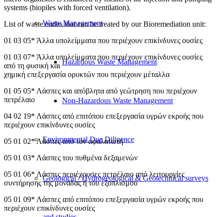
systems (biopiles with forced ventilation).
Waste Management
List of waste codes that can be treated by our Bioremediation unit:
01 03 05* Άλλα υπολείμματα που περιέχουν επικίνδυνες ουσίες
01 03 07* Άλλα υπολείμματα που περιέχουν επικίνδυνες ουσίες
Hazardous Waste Management
από τη φυσική και
χημική επεξεργασία ορυκτών που περιέχουν μέταλλα
01 05 05* Λάσπες και απόβλητα από γεώτρηση που περιέχουν
πετρέλαιο
Non-Hazardous Waste Management
04 02 19* Λάσπες από επιτόπου επεξεργασία υγρών εκροής που
περιέχουν επικίνδυνες ουσίες
Environmental Due Diligence
05 01 02* Λάσπες από τον αφαλατωτή
05 01 03* Λάσπες του πυθμένα δεξαμενών
05 01 06* Λάσπες περιέχουσες πετρέλαιο από λειτουργίες
Geological / Hydrogeological & Geotechnical surveys
συντήρησης της μονάδας ή του εξοπλισμού
05 01 09* Λάσπες από επιτόπου επεξεργασία υγρών εκροής που
περιέχουν επικίνδυνες ουσίες
and studies