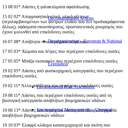
13 08 01* Λάσπες ή γαλακτώματα αφαλάτωσης
15 02 02* Απορροφητικά υλικά, υλικά φίλτρων
Decontamination Actions
(περιλαμβανομένων των φίλτρων ελαίου που δεν προδιαγράφονται
άλλως), υφάσματα σκουπίσματος, προστατευτικός ρουχισμός που
έχουν μολυνθεί από επικίνδυνες ουσίες
Decontamination – European & National
16 07 08* Απόβλητα που περιέχουν πετρέλαιο
17 05 03* Χώματα και πέτρες που περιέχουν επικίνδυνες ουσίες
17 05 05* Μπάζα εκσκαφών που περιέχουν επικίνδυνες ουσίες
Legislation
19 02 05* Λάσπες από φυσικοχημικές κατεργασίες που περιέχουν
επικίνδυνες ουσίες
19 02 11* Άλλα απόβλητα που περιέχουν επικίνδυνες ουσίες
Environmental Risk Assessment
19 08 11* Λάσπες που περιέχουν επικίνδυνες ουσίες από τη
βιολογική κατεργασία αποβλήτων βιομηχανικών υδάτων
Environmental Measurements – Chemical
19 08 13* Λάσπες που περιέχουν ουσίες από άλλη κατεργασία
αποβλήτων βιομηχανικών υδάτων
19 10 03* Ελαφρό κλάσμα κατατεμαχισμού και σκόνη που