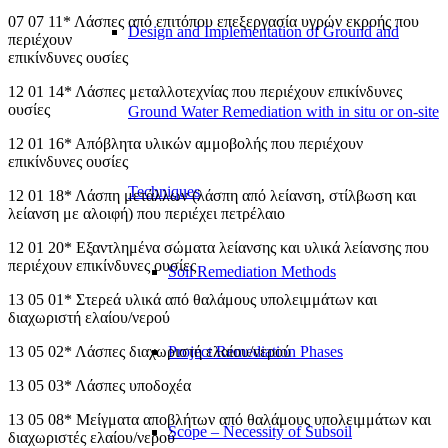
07 07 11* Λάσπες από επιτόπου επεξεργασία υγρών εκροής που
Design and Implementation of Ground and
περιέχουν
επικίνδυνες ουσίες
12 01 14* Λάσπες μεταλλοτεχνίας που περιέχουν επικίνδυνες
ουσίες
Ground Water Remediation with in situ or on-site
12 01 16* Απόβλητα υλικών αμμοβολής που περιέχουν
επικίνδυνες ουσίες
Techniques
12 01 18* Λάσπη μετάλλων (λάσπη από λείανση, στίλβωση και
λείανση με αλοιφή) που περιέχει πετρέλαιο
12 01 20* Εξαντλημένα σώματα λείανσης και υλικά λείανσης που
περιέχουν επικίνδυνες ουσίες
Soil Remediation Methods
13 05 01* Στερεά υλικά από θαλάμους υπολειμμάτων και
διαχωριστή ελαίου/νερού
Project Remediation Phases
13 05 02* Λάσπες διαχωριστή ελαίου/νερού
13 05 03* Λάσπες υποδοχέα
13 05 08* Μείγματα αποβλήτων από θαλάμους υπολειμμάτων και
Scope – Necessity of Subsoil
διαχωριστές ελαίου/νερού