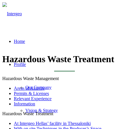
Home
Hazardous Waste Treatment
Profile
Hazardous Waste Management
Our Company
Areas of Activity
Permits & Licenses
Relevant Experience
Information
Vision & Strategy
Hazardous Waste Treatment
At Intergeo Hellas’ facility in Thessaloniki
With on site Techniques in the Producer’s Space