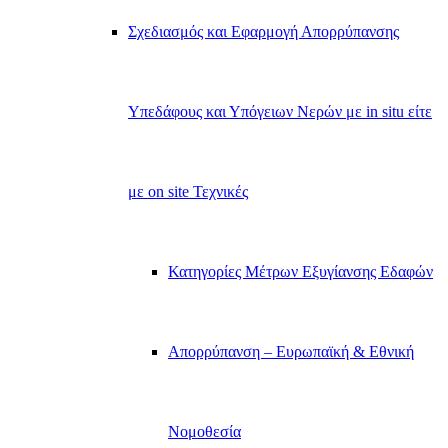
Σχεδιασμός και Εφαρμογή Απορρύπανσης
Υπεδάφους και Υπόγειων Νερών με in situ είτε
με on site Τεχνικές
Κατηγορίες Μέτρων Εξυγίανσης Εδαφών
Απορρύπανση – Ευρωπαϊκή & Εθνική
Νομοθεσία