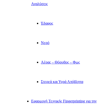
Αναλύσεις
Έδαφος
Νερό
Αέρας – Θόρυβος – Φως
Στερεά και Υγρά Απόβλητα
Εφαρμογή Τεχνικής Fingerprinting για την