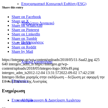
Επιχειρηματική Κοινωνική Ευθύνη (ESG)
Share this entry
Share on Facebook
Share on X
Ανθρώπινο Δυναμικό
Share on WhatsApp
Share on Pinterest
Share on LinkedIn
Share on Tumblr
Πιστοποιήσεις
Share on Vk
Share on Reddit
Share by Mail
https://intergeo.gr/wp-content/uploads/2018/05/11-Saal2.jpg
425
Χημικό Εργαστήριο
640
intergeo_adm_is
https://intergeo.gr/wp-
content/uploads/2018/05/integeo-logo-300x49.png
intergeo_adm_is
2012-12-04 13:31:57
2022-09-02 17:42:23
Η
Intergeo Hellas χορηγός στην εκδήλωση – δεξίωση με αφορμή την
Υπηρεσίες
Εθνική Επέτειο της Αυστρίας
Ενημέρωση
Εταιρικά Νέα
Απομάκρυνση & Διαχείριση Αμιάντου