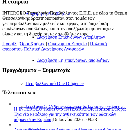
H εταιρεια
INTERGEO Τεχνολογία Περιβάλλοντος Ε.Π.Ε. με έδρα τη Θέρμη
Διαχείρηση Αποβλήτων
Θεσσαλονίκης δραστηριοποιείται στον τομέα των
γεωπεριβαλλοντικών μελετών και έργων, στη διαχείριση
επικίνδυνων αποβλήτων, και στην αποξήλωση αμιαντούχων
υλικών και τη διαχείριση των αποβλήτων τους.
Διαχείριση Επικίνδυνων Αποβλήτων
Προφίλ
|
Όροι Χρήσης
|
Οικονομικά Στοιχεία
|
Πολιτική
απορρήτου
|
Πολιτική Διαχείρισης Αναφορών
Διαχείριση μη επικίνδυνων αποβλήτων
Προγράμματα – Συμμετοχές
Περιβαλλοντικό Due Diligence
Τελευταια νεα
Γεωλογικές / Υδρογεωλογικές & Γεωτεχνικές έρευνες
Η INTERGEO Hellas στο INTEGRATOR Horizon Europe:
Ένα νέο κεφάλαιο για την ανθεκτικότητα των υδατικών
πόρων στην Ευρώπη
16 Ιουνίου 2026 - 09:23
Από τη Ρύπανση στην Ανάκαμψη: Δίνοντας στη Φύση μια
και μελέτες