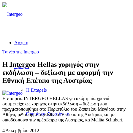
Αρχική
Τα νέα της Intergeo
Η Intergeo Hellas χορηγός στην
Προφίλ
εκδήλωση – δεξίωση με αφορμή την
Εθνική Επέτειο της Αυστρίας
Η Εταιρεία
Η εταιρεία INTERGEO HELLAS για ακόμη μία χρονιά
συμμετείχε ως χορηγός στην εκδήλωση – δεξίωση που
πραγματοποιήθηκε στο Περιστύλιο του Ζαππείου Μεγάρου στην
Όραμα και Στρατηγική
Αθήνα, με αφορμή την Εθνική Επέτειο της Αυστρίας και με
οικοδέσποινα την πρέσβειρα της Αυστρίας, κα Melitta Schubert.
4 Δεκεμβρίου 2012