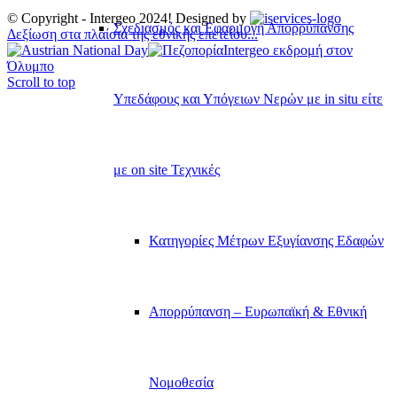
© Copyright - Intergeo 2024! Designed by
Σχεδιασμός και Εφαρμογή Απορρύπανσης
Δεξίωση στα πλαίσια της εθνικής επετείου...
Intergeo εκδρομή στον
Όλυμπο
Scroll to top
Υπεδάφους και Υπόγειων Νερών με in situ είτε
με on site Τεχνικές
Κατηγορίες Μέτρων Εξυγίανσης Εδαφών
Απορρύπανση – Ευρωπαϊκή & Εθνική
Νομοθεσία