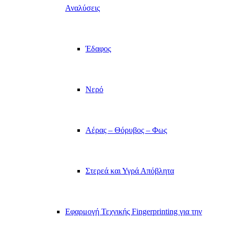
Αναλύσεις
Έδαφος
Νερό
Αέρας – Θόρυβος – Φως
Στερεά και Υγρά Απόβλητα
Εφαρμογή Τεχνικής Fingerprinting για την