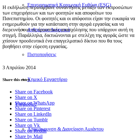
Επιχειρηματική Κοινωνική Ευθύνη (ESG)
Η εκδήλωση περιλάμβανε συναντήσεις μεταξύ των εκπροσώπων
των επιχειρήσεων και των φοιτητών και αποφοίτων του
Πανεπιστημίου. Οι φοιτητές και οι απόφοιτοι είχαν την ευκαιρία να
ενημερωθούν για την κατάσταση στην αγορά εργασίας και να
διερευνήσουν τις προοπτικές απασχόλησης που υπάρχουν αυτή τη
Ανθρώπινο Δυναμικό
στιγμή. Παράλληλα, δικτυώνονται με στελέχη της αγοράς ώστε να
χτίσουν προοδευτικά ένα επαγγελματικό δίκτυο που θα τους
βοηθήσει στην εύρεση εργασίας.
Πιστοποιήσεις
3 Απριλίου 2014
Χημικό Εργαστήριο
Share this entry
Share on Facebook
Share on X
Share on WhatsApp
Υπηρεσίες
Share on Pinterest
Share on LinkedIn
Share on Tumblr
Share on Vk
Απομάκρυνση & Διαχείριση Αμιάντου
Share on Reddit
Share by Mail