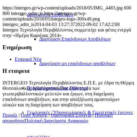
https://intergeo.gr/wp-content/uploads/2018/05/IMG_4483.jpg
600
800
intergeo_adm_is
https://intergeo.gr/wp-
Διαχείρηση Αποβλήτων
content/uploads/2018/05/integeo-logo-300x49.png
intergeo_adm_is
2014-04-03 13:27:37
2022-09-02 17:42:23
Η
Intergeo Τεχνολογία Περιβάλλοντος συμμετείχε και φέτος ενεργά
στην «Ημέρα Καριέρας 2014»
Διαχείριση Επικίνδυνων Αποβλήτων
Ενημέρωση
Εταιρικά Νέα
Διαχείριση μη επικίνδυνων αποβλήτων
H εταιρεια
INTERGEO Τεχνολογία Περιβάλλοντος Ε.Π.Ε. με έδρα τη Θέρμη
Περιβαλλοντικό Due Diligence
Θεσσαλονίκης δραστηριοποιείται στον τομέα των
γεωπεριβαλλοντικών μελετών και έργων, στη διαχείριση
επικίνδυνων αποβλήτων, και στην αποξήλωση αμιαντούχων
υλικών και τη διαχείριση των αποβλήτων τους.
Γεωλογικές / Υδρογεωλογικές & Γεωτεχνικές έρευνες
Προφίλ
|
Όροι Χρήσης
|
Οικονομικά Στοιχεία
|
Πολιτική
απορρήτου
|
Πολιτική Διαχείρισης Αναφορών
και μελέτες