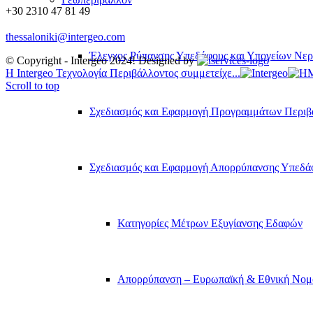
+30 2310 47 81 49
thessaloniki@intergeo.com
Έλεγχος Ρύπανσης Υπεδάφους και Υπογείων Νε
© Copyright - Intergeo 2024! Designed by
Η Intergeo Τεχνολογία Περιβάλλοντος συμμετείχε...
Scroll to top
Σχεδιασμός και Εφαρμογή Προγραμμάτων Περιβ
Σχεδιασμός και Εφαρμογή Απορρύπανσης Υπεδάφους
Κατηγορίες Μέτρων Εξυγίανσης Εδαφών
Απορρύπανση – Ευρωπαϊκή & Εθνική Νομ