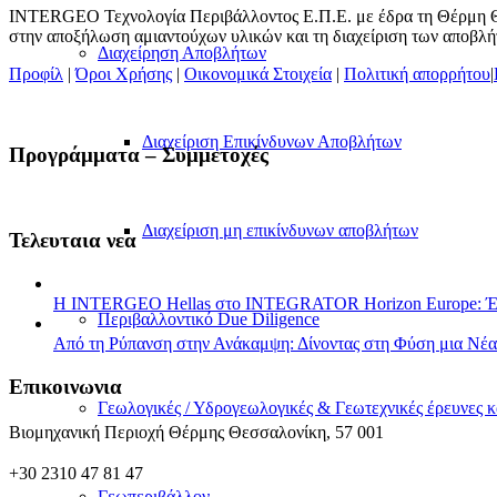
INTERGEO Τεχνολογία Περιβάλλοντος Ε.Π.Ε. με έδρα τη Θέρμη Θεσ
στην αποξήλωση αμιαντούχων υλικών και τη διαχείριση των αποβλή
Διαχείρηση Αποβλήτων
Προφίλ
|
Όροι Χρήσης
|
Οικονομικά Στοιχεία
|
Πολιτική απορρήτου
|
Διαχείριση Επικίνδυνων Αποβλήτων
Προγράμματα – Συμμετοχές
Διαχείριση μη επικίνδυνων αποβλήτων
Τελευταια νεα
Η INTERGEO Hellas στο INTEGRATOR Horizon Europe: Ένα 
Περιβαλλοντικό Due Diligence
Από τη Ρύπανση στην Ανάκαμψη: Δίνοντας στη Φύση μια Νέα
Επικοινωνια
Γεωλογικές / Υδρογεωλογικές & Γεωτεχνικές έρευνες κ
Βιομηχανική Περιοχή Θέρμης Θεσσαλονίκη, 57 001
+30 2310 47 81 47
Γεωπεριβάλλον