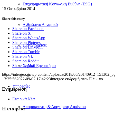
Επιχειρηματική Κοινωνική Ευθύνη (ESG)
15 Οκτωβρίου 2014
Share this entry
Ανθρώπινο Δυναμικό
Share on Facebook
Share on X
Share on WhatsApp
Share on Pinterest
Πιστοποιήσεις
Share on LinkedIn
Share on Tumblr
Share on Vk
Share on Reddit
Χημικό Εργαστήριο
Share by Mail
https://intergeo.gr/wp-content/uploads/2018/05/20140912_151302.jp
13:25:56
2022-09-02 17:42:23
Intergeo εκδρομή στον Όλυμπο
Υπηρεσίες
Ενημέρωση
Εταιρικά Νέα
Απομάκρυνση & Διαχείριση Αμιάντου
H εταιρεια