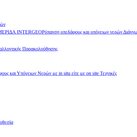
ρών
Ρύπανση υπεδάφους και υπόγειων νερών Διάγνω
αλλοντικής Παρακολούθησης
 και Υπόγειων Νερών με in situ είτε με on site Τεχνικές
οθεσία