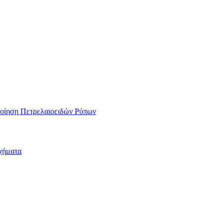
οποίηση Πετρελαιοειδών Ρύπων
χήματα