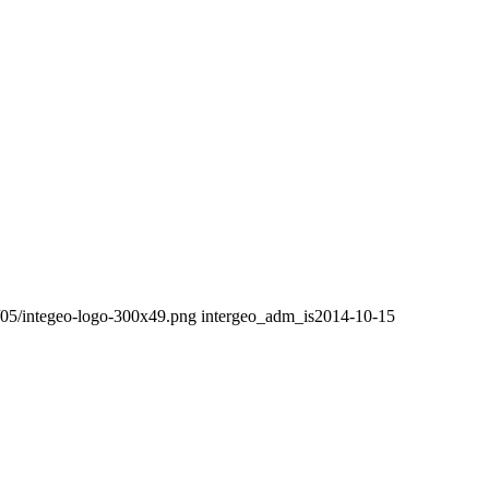
8/05/integeo-logo-300x49.png
intergeo_adm_is
2014-10-15