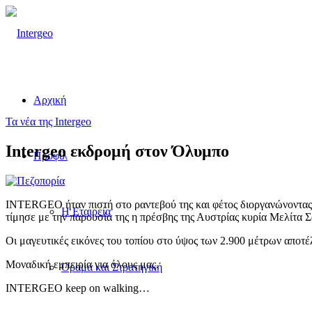
Αρχική
Τα νέα της Intergeo
Intergeo εκδρομή στον Όλυμπο
Προφίλ
INTERGEO ήταν πιστή στο ραντεβού της και φέτος διοργανώνοντας 
Η Εταιρεία
τίμησε με την παρουσία της η πρέσβης της Αυστρίας κυρία Μελίτα 
Οι μαγευτικές εικόνες του τοπίου στο ύψος των 2.900 μέτρων αποτέ
Μοναδική εμπειρία για όλους μας.
Όραμα και Στρατηγική
INTERGEO keep on walking…