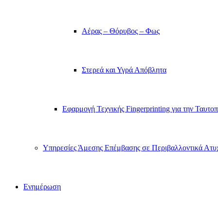
Αέρας – Θόρυβος – Φως
Στερεά και Υγρά Απόβλητα
Εφαρμογή Τεχνικής Fingerprinting για την Ταυτ
Υπηρεσίες Άμεσης Επέμβασης σε Περιβαλλοντικά Ατυ
Ενημέρωση