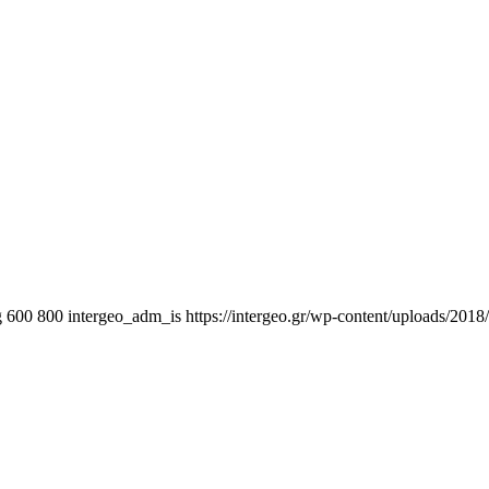
g
600
800
intergeo_adm_is
https://intergeo.gr/wp-content/uploads/201