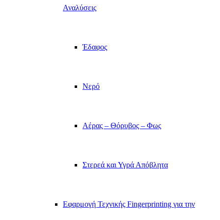
Αναλύσεις
Έδαφος
Νερό
Αέρας – Θόρυβος – Φως
Στερεά και Υγρά Απόβλητα
Εφαρμογή Τεχνικής Fingerprinting για την