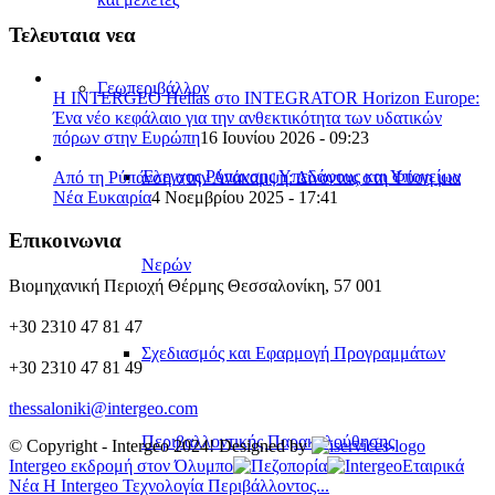
Τελευταια νεα
Γεωπεριβάλλον
Η INTERGEO Hellas στο INTEGRATOR Horizon Europe:
Ένα νέο κεφάλαιο για την ανθεκτικότητα των υδατικών
πόρων στην Ευρώπη
16 Ιουνίου 2026 - 09:23
Έλεγχος Ρύπανσης Υπεδάφους και Υπογείων
Από τη Ρύπανση στην Ανάκαμψη: Δίνοντας στη Φύση μια
Νέα Ευκαιρία
4 Νοεμβρίου 2025 - 17:41
Επικοινωνια
Νερών
Βιομηχανική Περιοχή Θέρμης Θεσσαλονίκη, 57 001
+30 2310 47 81 47
Σχεδιασμός και Εφαρμογή Προγραμμάτων
+30 2310 47 81 49
thessaloniki@intergeo.com
Περιβαλλοντικής Παρακολούθησης
© Copyright - Intergeo 2024! Designed by
Intergeo εκδρομή στον Όλυμπο
Εταιρικά
Νέα Η Intergeo Τεχνολογία Περιβάλλοντος...