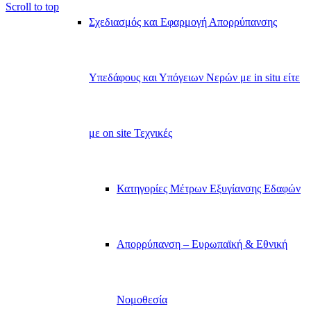
Scroll to top
Σχεδιασμός και Εφαρμογή Απορρύπανσης
Υπεδάφους και Υπόγειων Νερών με in situ είτε
με on site Τεχνικές
Κατηγορίες Μέτρων Εξυγίανσης Εδαφών
Απορρύπανση – Ευρωπαϊκή & Εθνική
Νομοθεσία