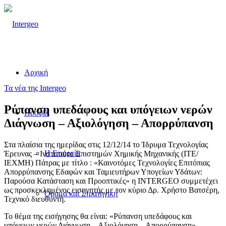
Αρχική
Τα νέα της Intergeo
Ρύπανση υπεδάφους και υπόγειων νερών
Προφίλ
Διάγνωση – Αξιολόγηση – Απορρύπανση
Στα πλαίσια της ημερίδας στις 12/12/14 το Ίδρυμα Τεχνολογίας
Η Εταιρεία
Έρευνας – Ινστιτούτο Επιστημών Χημικής Μηχανικής (ΙΤΕ/
ΙΕΧΜΗ) Πάτρας με τίτλο : «Καινοτόμες Τεχνολογίες Επιτόπιας
Απορρύπανσης Εδαφών και Ταμιευτήρων Υπογείων Υδάτων:
Παρούσα Κατάσταση και Προοπτικές» η INTERGEO συμμετέχει
ως προσκεκλημένος εισηγητής με τον κύριο Δρ. Χρήστο Βατσέρη,
Όραμα και Στρατηγική
Τεχνικό διευθυντή.
Το θέμα της εισήγησης θα είναι: «Ρύπανση υπεδάφους και
υπόγειων νερών Διάγνωση – Αξιολόγηση – Απορρύπανση».