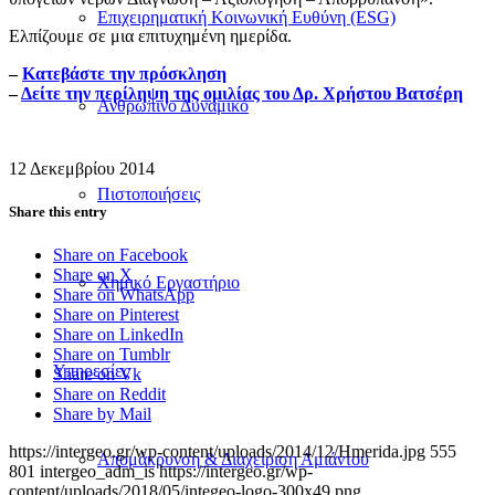
Επιχειρηματική Κοινωνική Ευθύνη (ESG)
Ελπίζουμε σε μια επιτυχημένη ημερίδα.
–
Κατεβάστε την πρόσκληση
–
Δείτε την περίληψη της ομιλίας του Δρ. Χρήστου Βατσέρη
Ανθρώπινο Δυναμικό
12 Δεκεμβρίου 2014
Πιστοποιήσεις
Share this entry
Share on Facebook
Share on X
Χημικό Εργαστήριο
Share on WhatsApp
Share on Pinterest
Share on LinkedIn
Share on Tumblr
Υπηρεσίες
Share on Vk
Share on Reddit
Share by Mail
https://intergeo.gr/wp-content/uploads/2014/12/Hmerida.jpg
555
Απομάκρυνση & Διαχείριση Αμιάντου
801
intergeo_adm_is
https://intergeo.gr/wp-
content/uploads/2018/05/integeo-logo-300x49.png