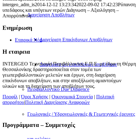
intergeo_adm_is
2014-12-12 13:23:34
2022-09-02 17:42:23
Ρύπανση
υπεδάφους και υπόγειων νερών Διάγνωση – Αξιολόγηση –
Διαχείρηση Αποβλήτων
Απορρύπανση
Ενημέρωση
Διαχείριση Επικίνδυνων Αποβλήτων
Εταιρικά Νέα
H εταιρεια
INTERGEO Τεχνολογία Περιβάλλοντος Ε.Π.Ε. με έδρα τη Θέρμη
Διαχείριση μη επικίνδυνων αποβλήτων
Θεσσαλονίκης δραστηριοποιείται στον τομέα των
γεωπεριβαλλοντικών μελετών και έργων, στη διαχείριση
επικίνδυνων αποβλήτων, και στην αποξήλωση αμιαντούχων
υλικών και τη διαχείριση των αποβλήτων τους.
Περιβαλλοντικό Due Diligence
Προφίλ
|
Όροι Χρήσης
|
Οικονομικά Στοιχεία
|
Πολιτική
απορρήτου
|
Πολιτική Διαχείρισης Αναφορών
Γεωλογικές / Υδρογεωλογικές & Γεωτεχνικές έρευνες
Προγράμματα – Συμμετοχές
και μελέτες