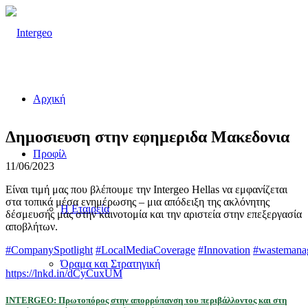
Αρχική
Δημοσιευση στην εφημεριδα Μακεδονια
Προφίλ
11/06/2023
Είναι τιμή μας που βλέπουμε την Intergeo Hellas να εμφανίζεται
στα τοπικά μέσα ενημέρωσης – μια απόδειξη της ακλόνητης
Η Εταιρεία
δέσμευσής μας στην καινοτομία και την αριστεία στην επεξεργασία
αποβλήτων.
#CompanySpotlight
#LocalMediaCoverage
#Innovation
#wastemana
Όραμα και Στρατηγική
https://lnkd.in/dCyCuxUM
INTERGEO: Πρωτοπόρoς στην απορρύπανση του περιβάλλοντος και στη