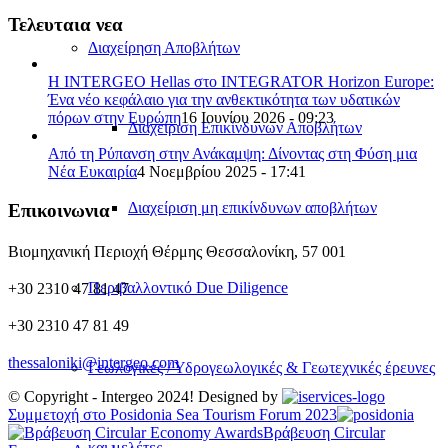
Τελευταια νεα
Διαχείρηση Αποβλήτων
Η INTERGEO Hellas στο INTEGRATOR Horizon Europe:
Ένα νέο κεφάλαιο για την ανθεκτικότητα των υδατικών
πόρων στην Ευρώπη
16 Ιουνίου 2026 - 09:23
Διαχείριση Επικίνδυνων Αποβλήτων
Από τη Ρύπανση στην Ανάκαμψη: Δίνοντας στη Φύση μια
Νέα Ευκαιρία
4 Νοεμβρίου 2025 - 17:41
Διαχείριση μη επικίνδυνων αποβλήτων
Επικοινωνια
Βιομηχανική Περιοχή Θέρμης Θεσσαλονίκη, 57 001
Περιβαλλοντικό Due Diligence
+30 2310 47 81 47
+30 2310 47 81 49
thessaloniki@intergeo.com
Γεωλογικές / Υδρογεωλογικές & Γεωτεχνικές έρευνες
© Copyright - Intergeo 2024! Designed by
Συμμετοχή στο Posidonia Sea Tourism Forum 2023
Βράβευση Circular
και μελέτες