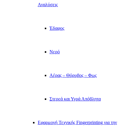
Αναλύσεις
Έδαφος
Νερό
Αέρας – Θόρυβος – Φως
Στερεά και Υγρά Απόβλητα
Εφαρμογή Τεχνικής Fingerprinting για την