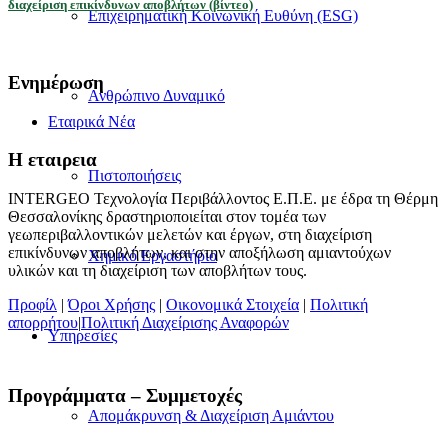
διαχείριση επικίνδυνων αποβλήτων (βίντεο)
Επιχειρηματική Κοινωνική Ευθύνη (ESG)
Ενημέρωση
Ανθρώπινο Δυναμικό
Εταιρικά Νέα
H εταιρεια
Πιστοποιήσεις
INTERGEO Τεχνολογία Περιβάλλοντος Ε.Π.Ε. με έδρα τη Θέρμη
Θεσσαλονίκης δραστηριοποιείται στον τομέα των
γεωπεριβαλλοντικών μελετών και έργων, στη διαχείριση
επικίνδυνων αποβλήτων, και στην αποξήλωση αμιαντούχων
Χημικό Εργαστήριο
υλικών και τη διαχείριση των αποβλήτων τους.
Προφίλ
|
Όροι Χρήσης
|
Οικονομικά Στοιχεία
|
Πολιτική
απορρήτου
|
Πολιτική Διαχείρισης Αναφορών
Υπηρεσίες
Προγράμματα – Συμμετοχές
Απομάκρυνση & Διαχείριση Αμιάντου