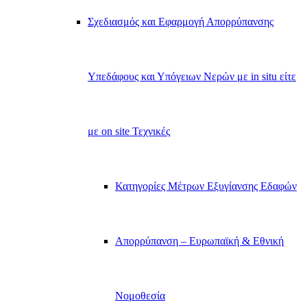
Σχεδιασμός και Εφαρμογή Απορρύπανσης
Υπεδάφους και Υπόγειων Νερών με in situ είτε
με on site Τεχνικές
Κατηγορίες Μέτρων Εξυγίανσης Εδαφών
Απορρύπανση – Ευρωπαϊκή & Εθνική
Νομοθεσία