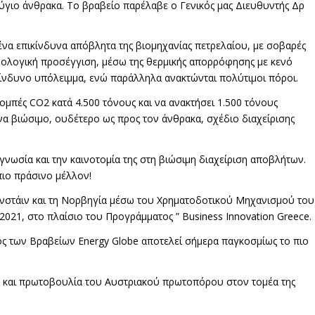
ύγιο άνθρακα. Το βραβείο παρέλαβε ο Γενικός μας Διευθυντής Δρ
μένα επικίνδυνα απόβλητα της βιομηχανίας πετρελαίου, με σοβαρές
χνολογική προσέγγιση, μέσω της θερμικής απορρόφησης με κενό
ικίνδυνο υπόλειμμα, ενώ παράλληλα ανακτώνται πολύτιμοι πόροι.
ομπές CO2 κατά 4.500 τόνους και να ανακτήσει 1.500 τόνους
να βιώσιμο, ουδέτερο ως προς τον άνθρακα, σχέδιο διαχείρισης
γνωσία και την καινοτομία της στη βιώσιμη διαχείριση αποβλήτων.
πιο πράσινο μέλλον!
τενστάιν και τη Νορβηγία μέσω του Χρηματοδοτικού Μηχανισμού του
21, στο πλαίσιο του Προγράμματος ” Business Innovation Greece.
ς των Βραβείων Energy Globe αποτελεί σήμερα παγκοσμίως το πιο
η και πρωτοβουλία του Αυστριακού πρωτοπόρου στον τομέα της