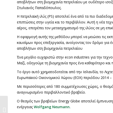
αποβλήτων στη βιομηχανία πετρελαίου με ουδέτερο ισοζ
Στυλιανός Παπαδόπουλος.
Η πετρελαϊκή ιλύς (PS) αποτελεί ένα από τα πιο διαδεδο
επιπτώσεις στην υγεία και το περιβάλλον. Αυτή η νέα τε
αέρος, επιτρέπει τον μετασχηματισμό της ιλύος σε μη επ
Η εφαρμογή αυτής της μεθόδου μπορεί να μειώσει τις εκπ
καυσίμων προς επεξεργασία, ανοίγοντας τον δρόμο για έ
αποβλήτων στη βιομηχανία πετρελαίου
Ένα μεγάλο ευχαριστώ στην econ industries για την τεχνο
Μαζί, οδηγούμε τη βιομηχανία προς ένα καθαρότερο και 
To έργο αυτό χρηματοδοτείται από την Ισλανδία, το Λιχ
Ευρωπαϊκού Οικονομικού Χώρου (ΕΟΧ) περιόδου 2014 – 20
Με περισσότερες από 180 συμμετέχουσες χώρες, ο θεσμό
αναγνωρισμένο περιβαλλοντικό βραβείο.
Ο θεσμός των βραβείων Energy Globe αποτελεί έμπνευσ
Παρουσίαση της νέας
ενέργειας
Wolfgang Neumann.
μονάδας